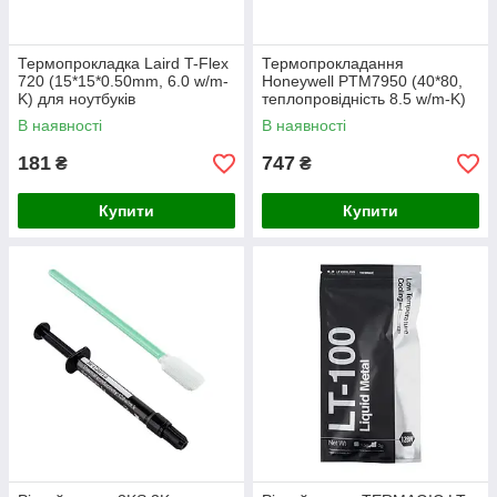
Термопрокладка Laird T-Flex
Термопрокладання
720 (15*15*0.50mm, 6.0 w/m-
Honeywell PTM7950 (40*80,
K) для ноутбуків
теплопровідність 8.5 w/m-K)
для екстремальних режимів
В наявності
В наявності
181
747
₴
₴
Купити
Купити