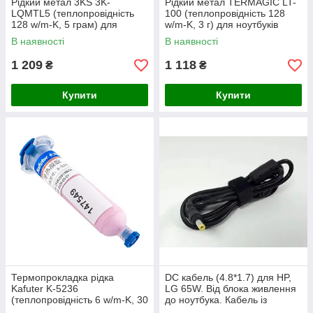
Рідкий метал 3KS 3K-
Рідкий метал TERMAGIC LT-
LQMTL5 (теплопровідність
100 (теплопровідність 128
128 w/m-K, 5 грам) для
w/m-K, 3 г) для ноутбуків
ноутбуків
В наявності
В наявності
1 209
1 118
₴
₴
Купити
Купити
Термопрокладка рідка
DC кабель (4.8*1.7) для HP,
Kafuter K-5236
LG 65W. Від блока живлення
(теплопровідність 6 w/m-K, 30
до ноутбука. Кабель із
гр) для ноутбуків
феритовим фільтром і