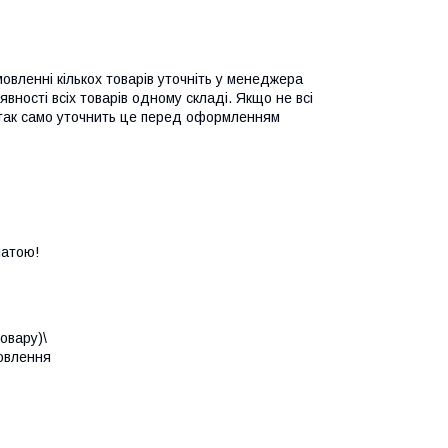
овленні кількох товарів уточніть у менеджера 
ності всіх товарів одному складі. Якщо не всі 
так само уточнить це перед оформленням 
латою!
вару)\

овлення 
