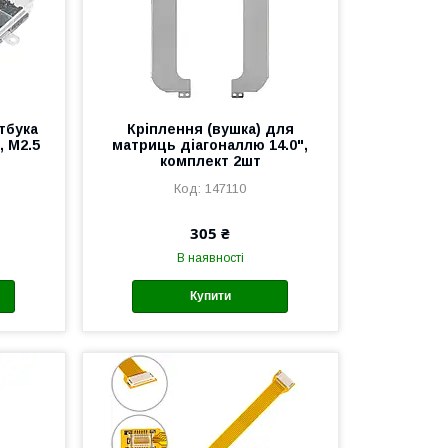
тбука
Кріплення (вушка) для
, M2.5
матриць діагоналлю 14.0",
комплект 2шт
147110
305 ₴
В наявності
Купити