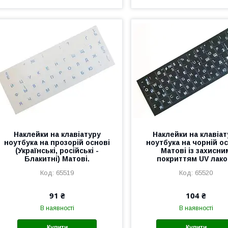
Наклейки на клавіатуру
Наклейки на клавіат
ноутбука на прозорій основі
ноутбука на чорній ос
(Українські, російські -
Матові із захисни
Блакитні) Матові.
покриттям UV лако
65519
65520
91 ₴
104 ₴
В наявності
В наявності
Купити
Купити