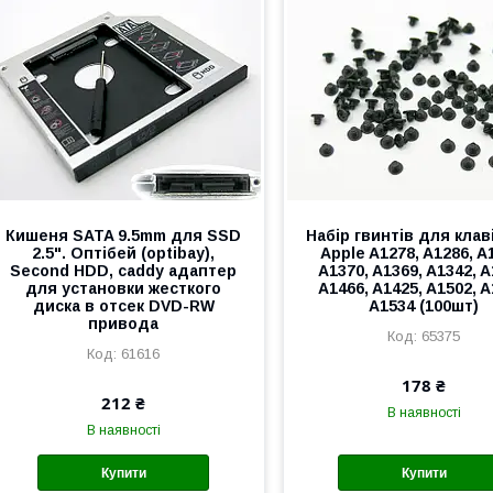
Кишеня SATA 9.5mm для SSD
Набір гвинтів для клав
2.5". Оптібей (optibay),
Apple A1278, A1286, A
Second HDD, caddy адаптер
A1370, A1369, A1342, A
для установки жесткого
A1466, A1425, A1502, A
диска в отсек DVD-RW
A1534 (100шт)
привода
65375
61616
178 ₴
212 ₴
В наявності
В наявності
Купити
Купити