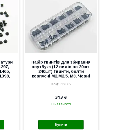
іатури
Набір гвинтів для збирання
1297,
ноутбука (12 видів по 20шт,
1465,
240шт) Гвинти, болти
1398,
корпусні M2,M2.5, M3. Чорні
65376
313 ₴
В наявності
Купити