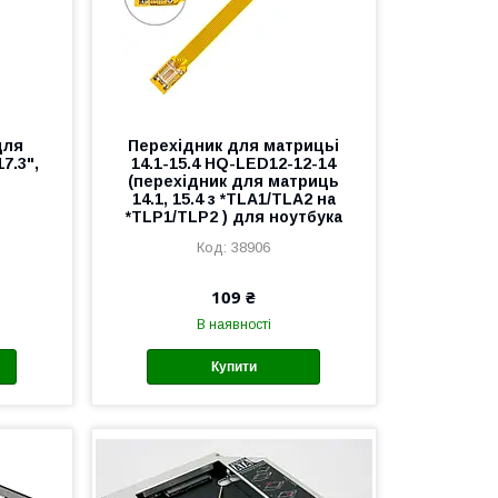
для
Перехідник для матрицьі
7.3",
14.1-15.4 HQ-LED12-12-14
(перехідник для матриць
14.1, 15.4 з *TLA1/TLA2 на
*TLP1/TLP2 ) для ноутбука
38906
109 ₴
В наявності
Купити