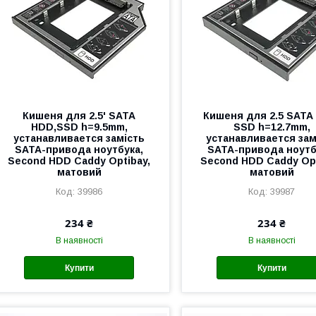
Кишеня для 2.5' SATA
Кишеня для 2.5 SATA
HDD,SSD h=9.5mm,
SSD h=12.7mm,
устанавливается замість
устанавливается зам
SATA-привода ноутбука,
SATA-привода ноутб
Second HDD Caddy Optibay,
Second HDD Caddy Opt
матовий
матовий
39986
39987
234 ₴
234 ₴
В наявності
В наявності
Купити
Купити