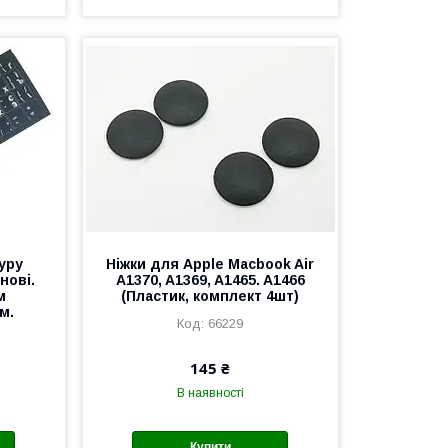
уру
Ніжки для Apple Macbook Air
нові.
A1370, A1369, A1465. A1466
м
(Пластик, комплект 4шт)
м.
66229
145 ₴
В наявності
Купити