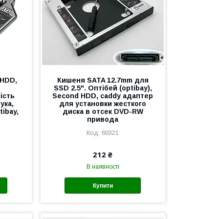
 HDD,
Кишеня SATA 12.7mm для
SSD 2.5". Оптібей (optibay),
ість
Second HDD, caddy адаптер
ука,
для установки жесткого
ibay,
диска в отсек DVD-RW
привода
60321
212 ₴
В наявності
Купити