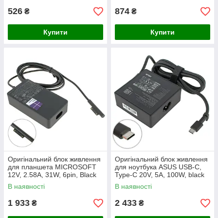
526
874
₴
₴
Купити
Купити
Оригінальний блок живлення
Оригінальний блок живлення
для планшета MICROSOFT
для ноутбука ASUS USB-C,
12V, 2.58A, 31W, 6pin, Black
Type-C 20V, 5A, 100W, black
(без кабелю !) (Surface Pro 3)
(0A001-01090100)
В наявності
В наявності
1 933
2 433
₴
₴