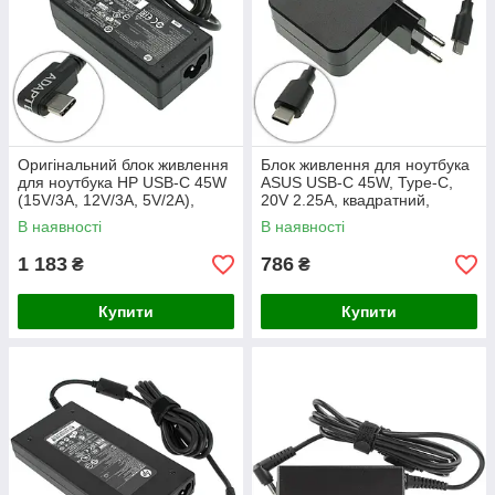
Оригінальний блок живлення
Блок живлення для ноутбука
для ноутбука HP USB-C 45W
ASUS USB-C 45W, Type-C,
(15V/3A, 12V/3A, 5V/2A),
20V 2.25A, квадратний,
USB3.1/Type-C/USB-C, L-
адаптер+перехідник, Black
В наявності
В наявності
подібний роз'єм, black (без
1 183
786
₴
₴
Купити
Купити