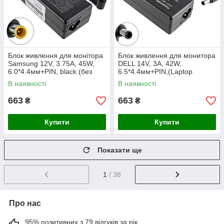
Блок живлення для монітора
Блок живлення для монитора
Samsung 12V, 3.75A, 45W,
DELL 14V, 3A, 42W,
6.0*4.4мм+PIN, black (без
6.5*4.4мм+PIN,(Laptop
кабелю!)
Adapter) black (без кабелю!)
В наявності
В наявності
(AD-4214N)
663
663
₴
₴
Купити
Купити
Показати ще
1
/ 38
Про нас
95% позитивних з 79 відгуків за рік