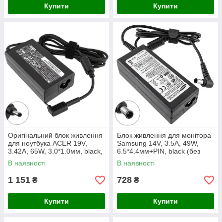
Купити
Купити
Оригінальний блок живлення
Блок живлення для монітора
для ноутбука ACER 19V,
Samsung 14V, 3.5A, 49W,
3.42A, 65W, 3.0*1.0мм, black,
6.5*4.4мм+PIN, black (без
Aspire S5 series (без кабеля
кабеля!)(AD-4914N)
В наявності
В наявності
!) (A11-065N1A)
1 151
728
₴
₴
Купити
Купити