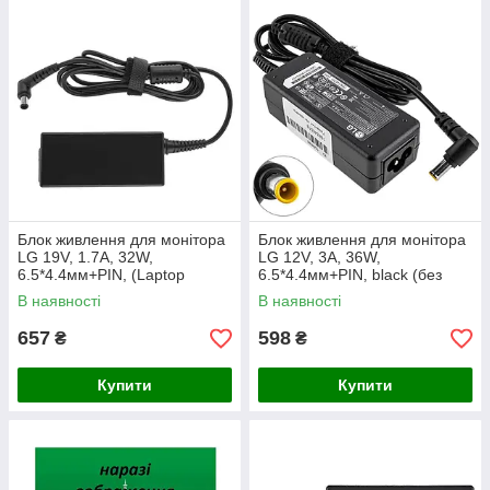
Блок живлення для монітора
Блок живлення для монітора
LG 19V, 1.7A, 32W,
LG 12V, 3A, 36W,
6.5*4.4мм+PIN, (Laptop
6.5*4.4мм+PIN, black (без
Adapter) black (без кабелю!)
кабелю!)(LCAP07F)
В наявності
В наявності
657
598
₴
₴
Купити
Купити