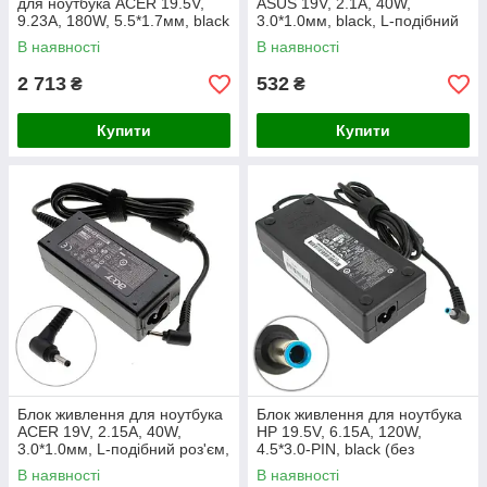
для ноутбука ACER 19.5V,
ASUS 19V, 2.1A, 40W,
9.23A, 180W, 5.5*1.7мм, black
3.0*1.0мм, black, L-подібний
(без кабеля !)
роз'єм (без кабеля!)
В наявності
В наявності
2 713
532
₴
₴
Купити
Купити
Блок живлення для ноутбука
Блок живлення для ноутбука
ACER 19V, 2.15A, 40W,
HP 19.5V, 6.15A, 120W,
3.0*1.0мм, L-подібний роз'єм,
4.5*3.0-PIN, black (без
black (без кабеля!)
кабеля)
В наявності
В наявності