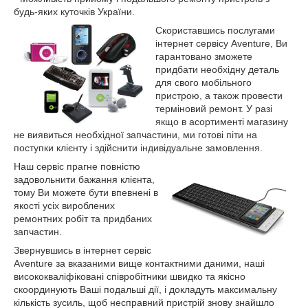
будь-яких куточків України.
Скориставшись послугами
інтернет сервісу Аventure, Ви
гарантовано зможете
придбати необхідну деталь
для свого мобільного
пристрою, а також провести
терміновий ремонт. У разі
якщо в асортименті магазину
не виявиться необхідної запчастини, ми готові піти на
поступки клієнту і здійснити індивідуальне замовлення.
Наш сервіс прагне повністю
задовольнити бажання клієнта,
тому Ви можете бути впевнені в
якості усіх вироблених
ремонтних робіт та придбаних
запчастин.
Звернувшись в інтернет сервіс
Aventure за вказаними вище контактними даними, наші
висококваліфіковані співробітники швидко та якісно
скоординують Ваші подальші дії, і докладуть максимальну
кількість зусиль, щоб несправний пристрій знову знайшло