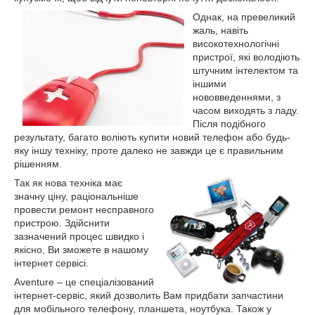
Однак, на превеликий
жаль, навіть
високотехнологічні
пристрої, які володіють
штучним інтелектом та
іншими
нововведеннями, з
часом виходять з ладу.
Після подібного
результату, багато воліють купити новий телефон або будь-
яку іншу техніку, проте далеко не завжди це є правильним
рішенням.
Так як нова техніка має
значну ціну, раціональніше
провести ремонт несправного
пристрою. Здійснити
зазначений процес швидко і
якісно, Ви зможете в нашому
інтернет сервісі.
Аventure – це спеціалізований
інтернет-сервіс, який дозволить Вам придбати запчастини
для мобільного телефону, планшета, ноутбука. Також у