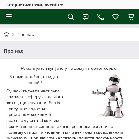
Інтернет-магазин aventure
Про нас
Про нас
Ремонтуйте і купуйте у нашому інтернет сервісі!
З нами надійно, швидко і
легко!!!
Сучасні гаджети настільки
влилися в сферу людського
життя, що існування без їх
присутності здається
просто неможливим в
реальному світі. З кожним
роком з'являються нові технічні розробки, які значно
полегшують життя людини, і ми з великим задоволенням
купуємо їх, щоб відчути неповторні почуття досконалості.