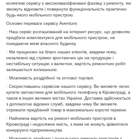
колективі сервісу є висококваліфіковані фахівці з ремонту, які
зможуть відновити і повернути функціональність практично
будь-якого мобільного пристрою.
Основні переваги сервісу Аventure:
· Наш сервіс розташований на інтернет ресурс, що дозволяє
придбати комплектуючі для мобільного пристрою, не
покидаючи межі власного будинку.
· Ми працюємо на благо наших клієнтів, завдяки чому,
незалежно від стрімко зростаючих цін на продукцію і
нестабільну ситуацію з валютою, вартість ремонтних робіт
залишається колишньою.
· Можливість роздрібної та оптової торгівлі.
· Скориставшись сервісом нашого сервісу, Ви зможете легко
купити запчастини для мобільного телефону в Кіровограді, а
також в інших великих містах України. Доставка здійснюється
з допомогою відомих служб, завдяки чому Ви зможете
отримати придбаний товар в максимально короткі терміни.
· Найнижча вартість на ремонт мобільних пристроїв в
Кіровограді і недосяжне якість, з яким не можуть зрівнятися
конкуруючі підприємництва.
· Можливість прийому і подальшого ремонту пристроїв з