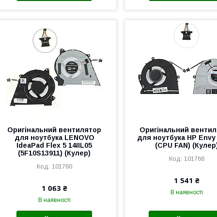
Оригінальний вентилятор
Оригінальний венти
для ноутбука LENOVO
для ноутбука HP Envy
IdeaPad Flex 5 14IIL05
(CPU FAN) (Кулер
(5F10S13911) (Кулер)
101766
101760
1 541 ₴
1 063 ₴
В наявності
В наявності