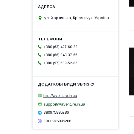
ул. Хортицька, Кременчук, Україна
+380 (63) 427-60-22
+380 (66) 943-37-65
+380 (97) 589-52-86
http://aventure.in.ua
support@aventure.in.ua
380975895286
+380975895286