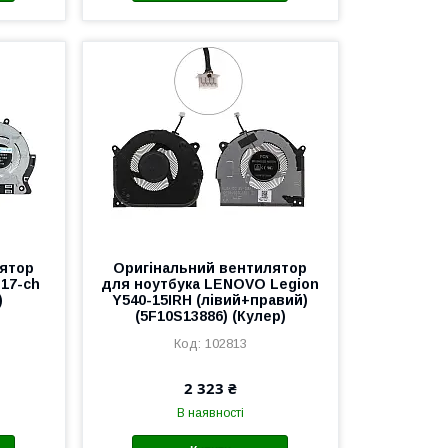
лятор
Оригінальний вентилятор
 17-ch
для ноутбука LENOVO Legion
)
Y540-15IRH (лівий+правий)
(5F10S13886) (Кулер)
102813
2 323 ₴
В наявності