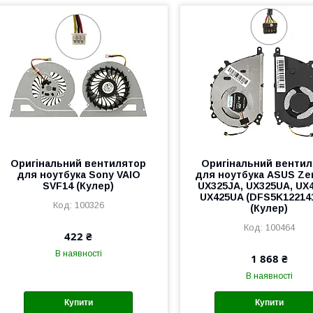
Оригінальний вентилятор
Оригінальний венти
для ноутбука Sony VAIO
для ноутбука ASUS Z
SVF14 (Кулер)
UX325JA, UX325UA, UX
UX425UA (DFS5K12214
100326
(Кулер)
100464
422 ₴
В наявності
1 868 ₴
В наявності
Купити
Купити