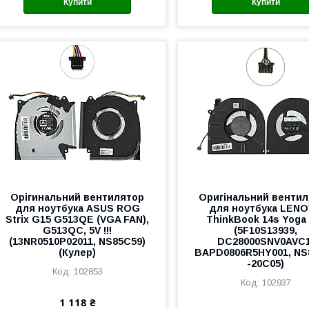
Купити
Купити
Орігинальний вентилятор
Оригінальний венти
для ноутбука ASUS ROG
для ноутбука LEN
Strix G15 G513QE (VGA FAN),
ThinkBook 14s Yoga 
G513QC, 5V !!!
(5F10S13939,
(13NR0510P02011, NS85C59)
DC28000SNV0AVC1
(Кулер)
BAPD0806R5HY001, NS
-20C05)
102853
102937
1 118 ₴