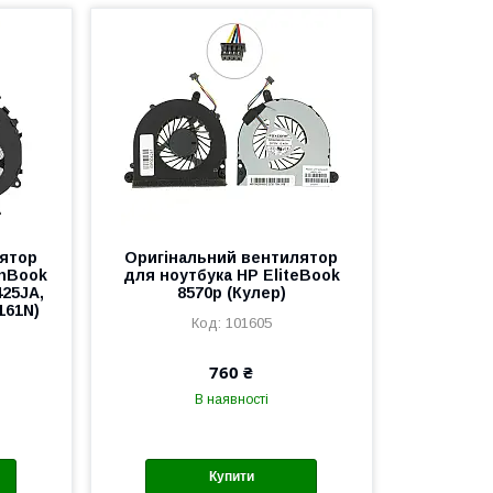
лятор
Оригінальний вентилятор
enBook
для ноутбука HP EliteBook
425JA,
8570p (Кулер)
161N)
101605
760 ₴
В наявності
Купити