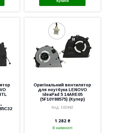
Купити
лятор
Оригінальний вентилятор
OVO
для ноутбука LENOVO
ITL
IdeaPad 5 14ARE05
(5F10Y88575) (Кулер)
,
102942
85C32
1 282 ₴
В наявності