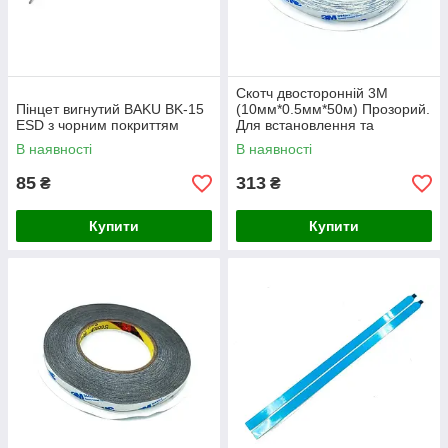
Скотч двосторонній 3M
Пінцет вигнутий BAKU BK-15
(10мм*0.5мм*50м) Прозорий.
ESD з чорним покриттям
Для встановлення та
кріплення матриць ноутбука.
В наявності
В наявності
85
313
₴
₴
Купити
Купити