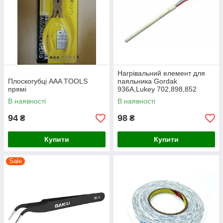
Нагрівальний елемент для
Плоскогубці AAA TOOLS
паяльника Gordak
прямі
936A,Lukey 702,898,852
D+FAN
В наявності
В наявності
94
98
₴
₴
Купити
Купити
Sale