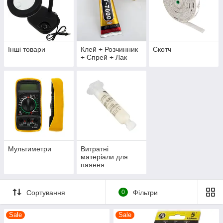
Інші товари
Клей + Розчинник
Скотч
+ Спрей + Лак
Мультиметри
Витратні
матеріали для
паяння
Сортування
0
Фільтри
Sale
Sale