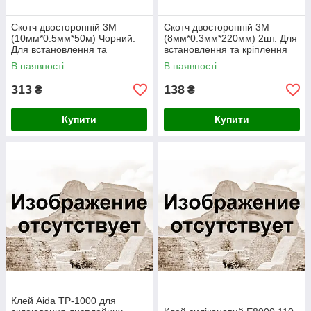
Скотч двосторонній 3M
Скотч двосторонній 3M
(10мм*0.5мм*50м) Чорний.
(8мм*0.3мм*220мм) 2шт. Для
Для встановлення та
встановлення та кріплення
кріплення матриць ноутбука.
матриць ноутбука
В наявності
В наявності
313
138
₴
₴
Купити
Купити
Клей Aida TP-1000 для