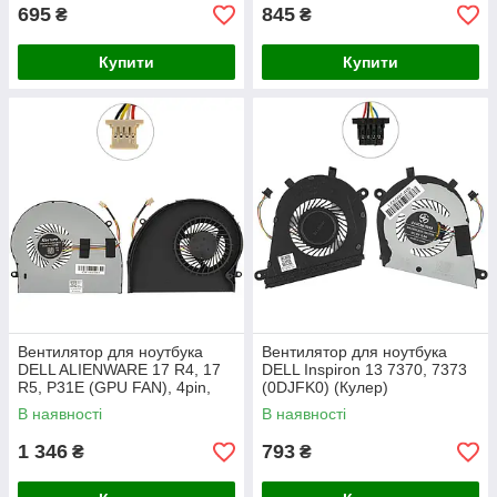
695
845
₴
₴
Купити
Купити
Вентилятор для ноутбука
Вентилятор для ноутбука
DELL ALIENWARE 17 R4, 17
DELL Inspiron 13 7370, 7373
R5, P31E (GPU FAN), 4pin,
(0DJFK0) (Кулер)
DC 5V 0.4A (Y0DM6)
В наявності
В наявності
(MG75090V1-C070-S9A)
(Кулер)
1 346
793
₴
₴