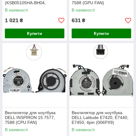
(KSB05105HA-BH04,
7588 (GPU FAN)
KSB05105HA-BH05) (Кулер)
(DFS541105FC0T) (Кулер)
В наявності
В наявності
1 021
631
₴
₴
Купити
Купити
Вентилятор для ноутбука
Вентилятор для ноутбука
DELL INSPIRON 15 7577,
DELL Latitude E7420, E7440,
7588 (CPU FAN)
E7450, 4pin (006PX9)
(DFS2000054H0T) (Кулер)
(EG50050S1-C031-S9A)
В наявності
В наявності
(Кулер)