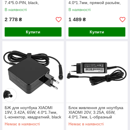
7.4*5.0-PIN, black,
4.0*1.7мм, прямой разъём,
RECTANGULAR
квадратний, white (без
В наявності
В наявності
кабеля!)
2 778
1 489
₴
₴
Купити
Купити
БЖ для ноутбука XIAOMI
Блок живлення для ноутбука
19V, 3.42A, 65W, 4.0*1.7мм,
XIAOMI 20V, 3.25A, 65W,
L-конектор, квадратний, black
4.0*1.7мм, L-образный
(без кабелю!)
разъём, (Replacement AC
Немає в наявності
Немає в наявності
Adapter) black (без кабелю!)