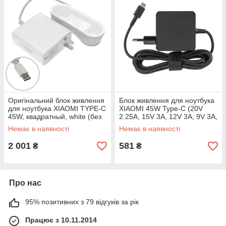
Оригінальний блок живлення
Блок живлення для ноутбука
для ноутбука XIAOMI TYPE-C
XIAOMI 45W Type-C (20V
45W, квадратный, white (без
2.25A, 15V 3A, 12V 3A, 9V 3A,
переходника)
5V 3A)
Немає в наявності
Немає в наявності
2 001
581
₴
₴
Про нас
95% позитивних з 79 відгуків за рік
Працює з 10.11.2014