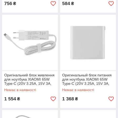
756
584
₴
₴
Оригінальний блок живлення
Оригинальный блок питания
для ноутбука XIAOMI 65W
для ноутбука XIAOMI 65W
Type-C (20V 3.25A, 15V 3A,
Type-C (20V 3.25A, 15V 3A,
12V 3A, 9V 3A, 5V 3A),
12V 3A, 9V 3A, 5V 3A),
Немає в наявності
Немає в наявності
квадратний, white
квадратный, white (без
1 554
1 368
₴
₴