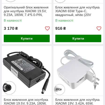
Оригінальний блок живлення
Блок живлення для ноутбука
для ноутбука XIAOMI 19.5V,
XIAOMI 65W Type-C,
9.23A, 180W, 7.4*5.0-PIN,
квадратный, white (20V
black (без кабелю !)
3.25A, 15V 3A, 12V 3A, 9V 3A,
В наявності
В наявності
(ADC180TM)
5V 3A)
3 170
916
₴
₴
Купити
Купити
Блок живлення для ноутбука
Блок живлення для ноутбука
XIAOMI 19.5V, 9.23A, 180W,
XIAOMI 19V, 3.42A, 65W,