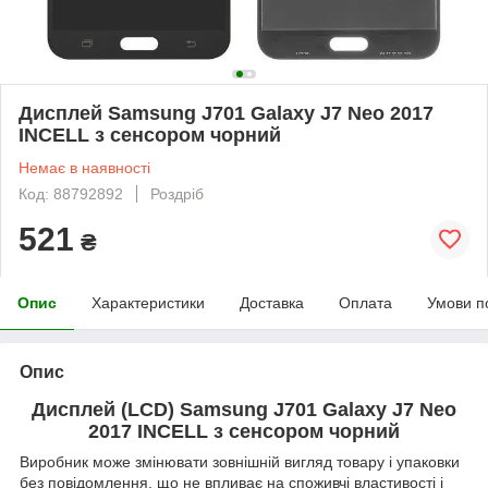
Дисплей Samsung J701 Galaxy J7 Neo 2017
INCELL з сенсором чорний
Немає в наявності
Код: 88792892
Роздріб
521
₴
Опис
Характеристики
Доставка
Оплата
Умови п
Опис
Дисплей (LCD) Samsung J701 Galaxy J7 Neo
2017 INCELL з сенсором чорний
Виробник може змінювати зовнішній вигляд товару і упаковки
без повідомлення, що не впливає на споживчі властивості і