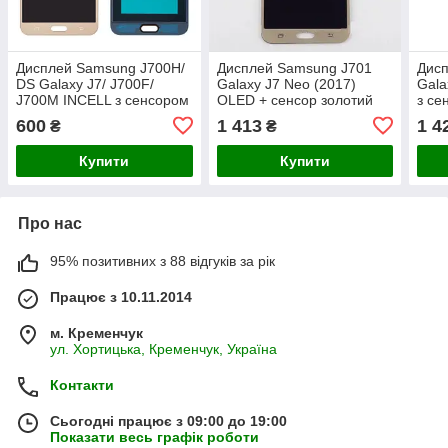
Дисплей Samsung J700H/
Дисплей Samsung J701
Дис
DS Galaxy J7/ J700F/
Galaxy J7 Neo (2017)
Gala
J700M INCELL з сенсором
OLED + сенсор золотий
з се
золотий
600
1 413
1 4
₴
₴
Купити
Купити
Про нас
95% позитивних з 88 відгуків за рік
Працює з 10.11.2014
м. Кременчук
ул. Хортицька, Кременчук, Україна
Контакти
Сьогодні працює з 09:00 до 19:00
Показати весь графік роботи