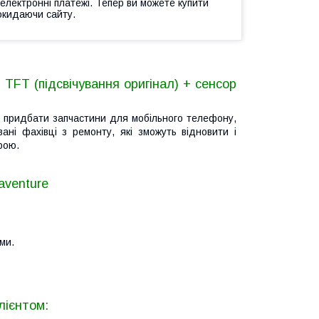
 електронні платежі. Тепер ви можете купити
окидаючи сайту.
TFT (підсвічування оригінал) + сенсор
ам придбати запчастини для мобільного телефону,
вані фахівці з ремонту, які зможуть відновити і
рою.
aventure
ми.
лієнтом: