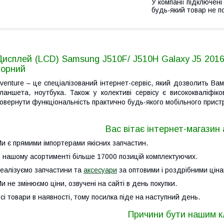
У компанії підключені
будь-який товар не п
Дисплей (LCD) Samsung J510F/ J510H Galaxy J5 2016 
чорний
venture – це спеціалізований інтернет-сервіс, який дозволить В
ланшета, ноутбука. Також у колективі сервісу є висококваліфіко
овернути функціональність практично будь-якого мобільного прист
Вас вітає інтернет-магазин 
и є прямими імпортерами якісних запчастин.
 нашому асортименті більше 17000 позицій комплектуючих.
еалізуємо запчастини та
аксесуари
за оптовими і роздрібними ціна
и не змінюємо ціни, озвучені на сайті в день покупки.
сі товари в наявності, тому посилка піде на наступний день.
Причини бути нашим к