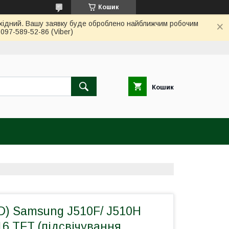
Кошик
вихідний. Вашу заявку буде оброблено найближчим робочим
97-589-52-86 (Viber)
Кошик
D) Samsung J510F/ J510H
16 TFT (підсвічування