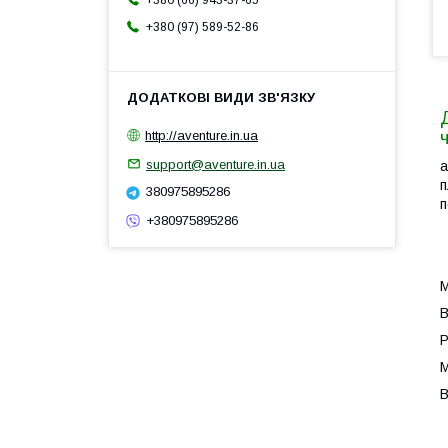
+380 (66) 943-37-65
+380 (97) 589-52-86
http://aventure.in.ua
support@aventure.in.ua
a
п
380975895286
п
+380975895286
М
В
Р
М
В