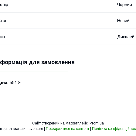
олір
Чорний
Стан
Новий
ип
Дисплей
нформація для замовлення
іна:
551 ₴
Сайт створений на маркетплейсі
Prom.ua
Інтернет-магазин aventure |
Поскаржитися на контент
|
Політика конфіденційнос