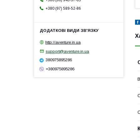
+380 (66) 943-37-65
+380 (97) 589-52-86
Х
http://aventure.in.ua
support@aventure.in.ua
380975895286
+380975895286
В
С