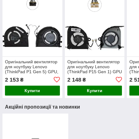
Оригінальний вентилятор
Оригінальний вентилятор
Ориг
для ноутбуку Lenovo
для ноутбуку Lenovo
для 
(ThinkPad P1 Gen 5) GPU,
(ThinkPad P15 Gen 1) GPU
(Thi
12V
GPU
2 153
2 148
2 5
₴
₴
Купити
Купити
Акційні пропозиції та новинки