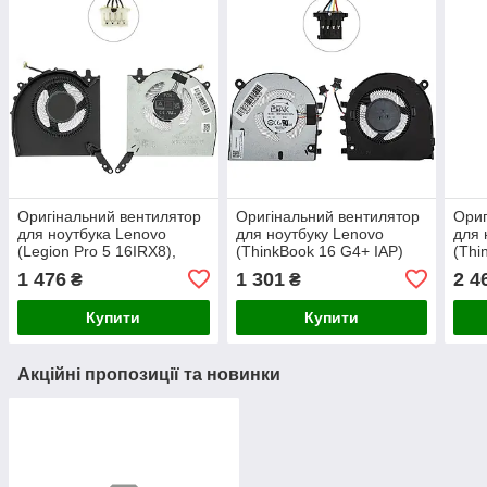
Оригінальний вентилятор
Оригінальний вентилятор
Ориг
для ноутбука Lenovo
для ноутбуку Lenovo
для 
(Legion Pro 5 16IRX8),
(ThinkBook 16 G4+ IAP)
(Thi
CPU FAN, 12V (кулер)
CPU
GPU
1 476
1 301
2 4
₴
₴
Купити
Купити
Акційні пропозиції та новинки