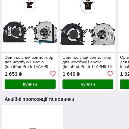
Оригінальний вентилятор
Оригінальний вентилятор
Ориг
для ноутбуку Lenovo
для ноутбуку Lenovo
для
(IdeaPad Pro 5 14AHP9
(IdeaPad Pro 5 14APH8 14
Idea
14AHP9) GPU
IRH8 14ARP8) GPU
15A
1 653
1 640
1 0
₴
₴
(Кул
Купити
Купити
Акційні пропозиції та новинки