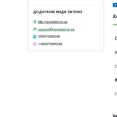
Х
http://aventure.in.ua
support@aventure.in.ua
380975895286
+380975895286
В
П
І