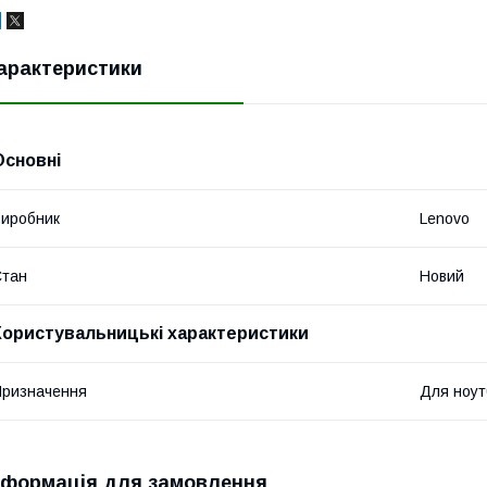
арактеристики
Основні
иробник
Lenovo
Стан
Новий
Користувальницькі характеристики
ризначення
Для ноут
нформація для замовлення