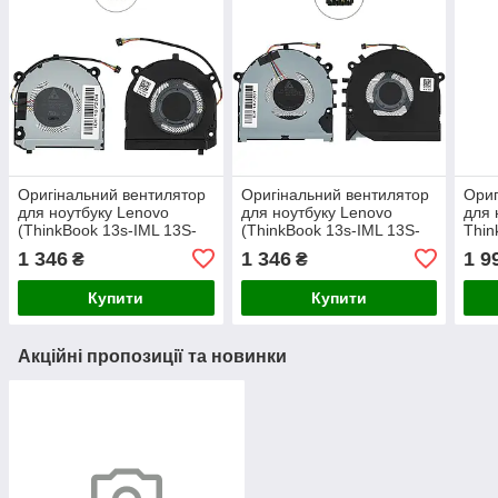
Оригінальний вентилятор
Оригінальний вентилятор
Ориг
для ноутбуку Lenovo
для ноутбуку Lenovo
для
(ThinkBook 13s-IML 13S-
(ThinkBook 13s-IML 13S-
Thin
IWL) CPU
IWL) GPU
G2 I
1 346
1 346
1 9
₴
₴
(Кул
Купити
Купити
Акційні пропозиції та новинки