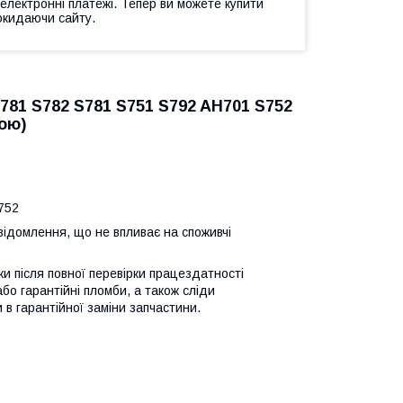
 електронні платежі. Тепер ви можете купити
окидаючи сайту.
E781 S782 S781 S751 S792 AH701 S752
ою)
752
відомлення, що не впливає на споживчі
ьки після повної перевірки працездатності
або гарантійні пломби, а також сліди
 в гарантійної заміни запчастини.