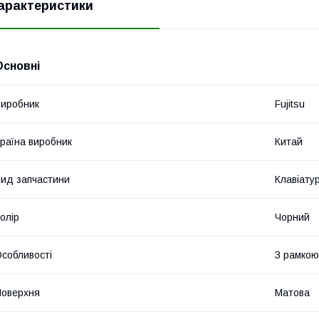
арактеристики
Основні
иробник
Fujitsu
раїна виробник
Китай
ид запчастини
Клавіату
олір
Чорний
собливості
З рамкою
оверхня
Матова