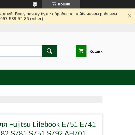
Кошик
вихідний. Вашу заявку буде оброблено найближчим робочим
97-589-52-86 (Viber)
Кошик
ля Fujitsu Lifebook E751 E741
782 S781 S751 S792 AH701