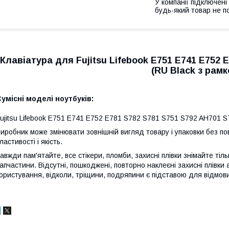
У компанії підключені
будь-який товар не п
Клавіатура для Fujitsu Lifebook E751 E741 E752 
(RU Black з рамк
умісні моделі ноутбуків:
ujitsu Lifebook E751 E741 E752 E781 S782 S781 S751 S792 AH701 S
иробник може змінювати зовнішній вигляд товару і упаковки без по
ластивості і якість.
авжди пам'ятайте, все стікери, пломби, захисні плівки знімайте тіл
апчастини. Відсутні, пошкоджені, повторно наклеєні захисні плівки 
ористування, відколи, тріщини, подряпини є підставою для відмови