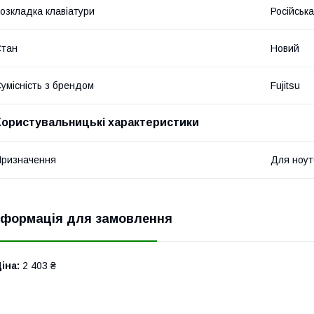
озкладка клавіатури
Російська
Стан
Новий
умісність з брендом
Fujitsu
Користувальницькі характеристики
ризначення
Для ноут
нформація для замовлення
іна:
2 403 ₴