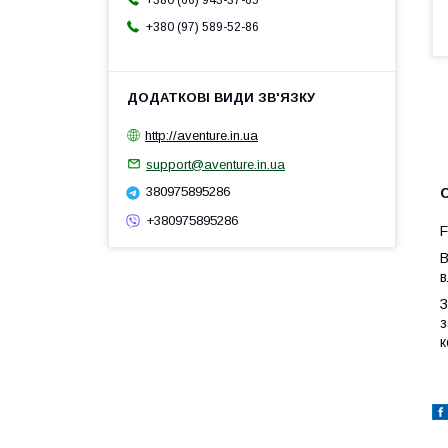
+380 (66) 943-37-65
+380 (97) 589-52-86
http://aventure.in.ua
support@aventure.in.ua
380975895286
С
+380975895286
F
В
в
З
з
к