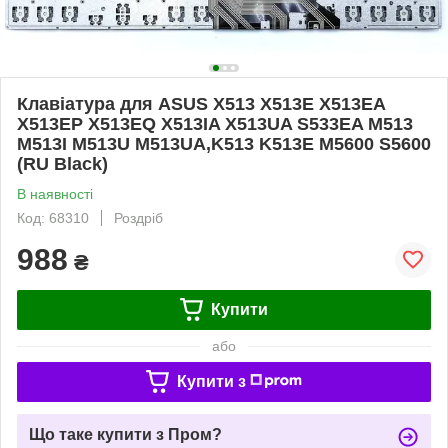
Клавіатура для ASUS X513 X513E X513EA
X513EP X513EQ X513IA X513UA S533EA M513
M513I M513U M513UA,K513 K513E M5600 S5600
(RU Black)
В наявності
Код: 68310
Роздріб
988
₴
Купити
або
Купити з
Що таке купити з Пром?