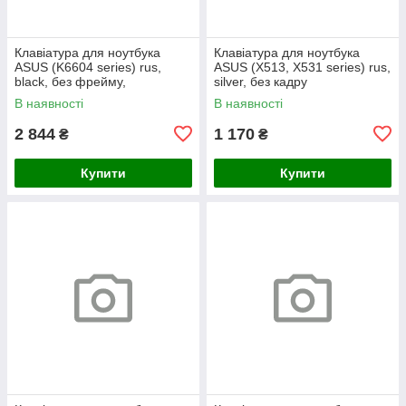
Клавіатура для ноутбука
Клавіатура для ноутбука
ASUS (K6604 series) rus,
ASUS (X513, X531 series) rus,
black, без фрейму,
silver, без кадру
підсвічування клавіш (Red
В наявності
В наявності
Esc)
2 844
1 170
₴
₴
Купити
Купити