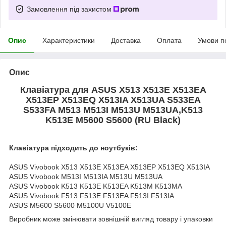
Замовлення під захистом
Опис
Характеристики
Доставка
Оплата
Умови п
Опис
Клавіатура для ASUS X513 X513E X513EA
X513EP X513EQ X513IA X513UA S533EA
S533FA M513 M513I M513U M513UA,K513
K513E M5600 S5600 (RU Black)
Клавіатура підходить до ноутбуків:
ASUS Vivobook X513 X513E X513EA X513EP X513EQ X513IA
ASUS Vivobook M513I M513IA M513U M513UA
ASUS Vivobook K513 K513E K513EA K513M K513MA
ASUS Vivobook F513 F513E F513EA F513I F513IA
ASUS M5600 S5600 M5100U V5100E
Виробник може змінювати зовнішній вигляд товару і упаковки