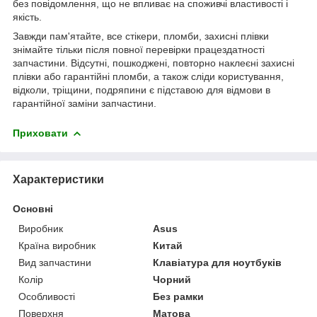
без повідомлення, що не впливає на споживчі властивості і
якість.
Завжди пам'ятайте, все стікери, пломби, захисні плівки
знімайте тільки після повної перевірки працездатності
запчастини. Відсутні, пошкоджені, повторно наклеєні захисні
плівки або гарантійні пломби, а також сліди користування,
відколи, тріщини, подряпини є підставою для відмови в
гарантійної заміни запчастини.
Приховати
Характеристики
Основні
Виробник
Asus
Країна виробник
Китай
Вид запчастини
Клавіатура для ноутбуків
Колір
Чорний
Особливості
Без рамки
Поверхня
Матова