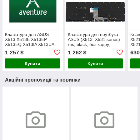
Клавіатура для ASUS
Клавіатура для ноутбука
Клав
X513 X513E X513EP
ASUS (X513, X531 series)
X521
X513EQ X513IA X513UA
rus, black, без кадру,
X521
S533EA S533FA M513
підсвічування клавіш
X521
1 257
1 262
630
₴
₴
M513I M513U
S533
M513UA,K513 K513E
Купити
Купити
M5600 S5600(RU Silver)
Акційні пропозиції та новинки