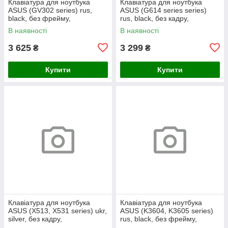
Клавіатура для ноутбука
Клавіатура для ноутбука
ASUS (GV302 series) rus,
ASUS (G614 series series)
black, без фрейму,
rus, black, без кадру,
підсвічування клавіш
підсвічування клавіш (RGB 4)
В наявності
В наявності
3 625
3 299
₴
₴
Купити
Купити
Клавіатура для ноутбука
Клавіатура для ноутбука
ASUS (X513, X531 series) ukr,
ASUS (K3604, K3605 series)
silver, без кадру,
rus, black, без фрейму,
підсвічування клавіш
підсвічування клавіш