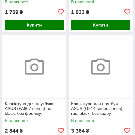
В наявності
В наявності
1 769
1 933
₴
₴
Купити
Купити
Клавіатура для ноутбука
Клавіатура для ноутбука
ASUS (FA607 series) rus,
ASUS (G814 series series)
black, без фрейму,
rus, black, без кадру,
підсвічування клавіш (RGB)
підсвічування клавіш (RGB 4)
В наявності
В наявності
2 844
3 364
₴
₴