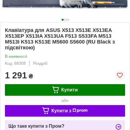
Клавіатура для ASUS X513 X513E X513EA
X513EP X513IA X513UA F513 S533FA M513
M513I K513 K513E M5600 S5600 (RU Black з
підсвіткою)
В наявності
Код: 68308
Роздріб
1 291
₴
Купити
або
Купити з
Що таке купити з Пром?