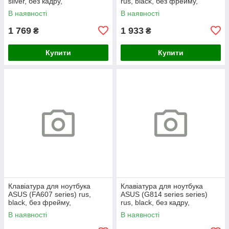
silver, без кадру,
rus, black, без фрейму,
підсвічування клавіш
підсвічування клавіш
В наявності
В наявності
1 769
1 933
₴
₴
Купити
Купити
Клавіатура для ноутбука
Клавіатура для ноутбука
ASUS (FA607 series) rus,
ASUS (G814 series series)
black, без фрейму,
rus, black, без кадру,
підсвічування клавіш (RGB)
підсвічування клавіш (RGB 4)
В наявності
В наявності