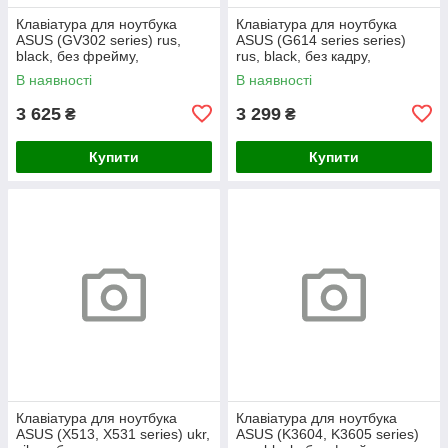
Клавіатура для ноутбука
Клавіатура для ноутбука
ASUS (GV302 series) rus,
ASUS (G614 series series)
black, без фрейму,
rus, black, без кадру,
підсвічування клавіш
підсвічування клавіш (RGB 4)
В наявності
В наявності
3 625
3 299
₴
₴
Купити
Купити
Клавіатура для ноутбука
Клавіатура для ноутбука
ASUS (X513, X531 series) ukr,
ASUS (K3604, K3605 series)