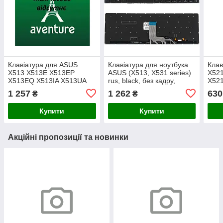
Клавіатура для ASUS
Клавіатура для ноутбука
Клав
X513 X513E X513EP
ASUS (X513, X531 series)
X521
X513EQ X513IA X513UA
rus, black, без кадру,
X521
S533EA S533FA M513
підсвічування клавіш
X521
1 257
1 262
630
₴
₴
M513I M513U
S533
M513UA,K513 K513E
Купити
Купити
M5600 S5600(RU Silver)
Акційні пропозиції та новинки