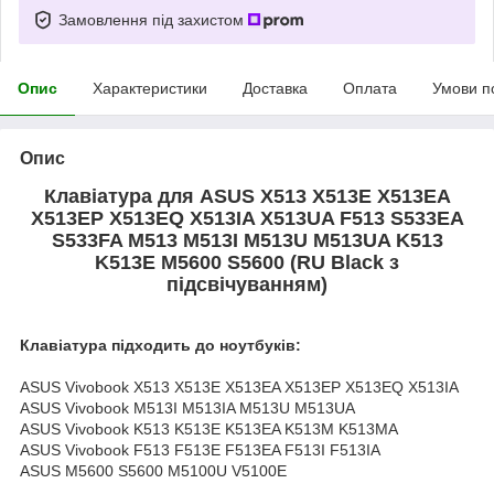
Замовлення під захистом
Опис
Характеристики
Доставка
Оплата
Умови п
Опис
Клавіатура для ASUS X513 X513E X513EA
X513EP X513EQ X513IA X513UA F513 S533EA
S533FA M513 M513I M513U M513UA K513
K513E M5600 S5600 (RU Black з
підсвічуванням)
Клавіатура підходить до ноутбуків:
ASUS Vivobook X513 X513E X513EA X513EP X513EQ X513IA
ASUS Vivobook M513I M513IA M513U M513UA
ASUS Vivobook K513 K513E K513EA K513M K513MA
ASUS Vivobook F513 F513E F513EA F513I F513IA
ASUS M5600 S5600 M5100U V5100E