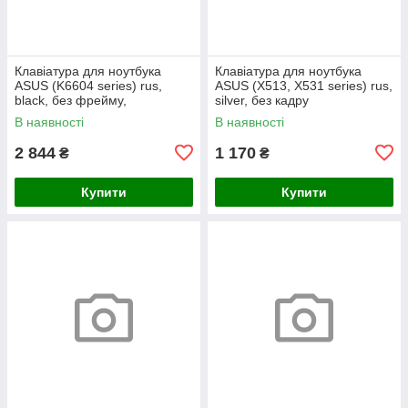
Клавіатура для ноутбука
Клавіатура для ноутбука
ASUS (K6604 series) rus,
ASUS (X513, X531 series) rus,
black, без фрейму,
silver, без кадру
підсвічування клавіш (Red
В наявності
В наявності
Esc)
2 844
1 170
₴
₴
Купити
Купити