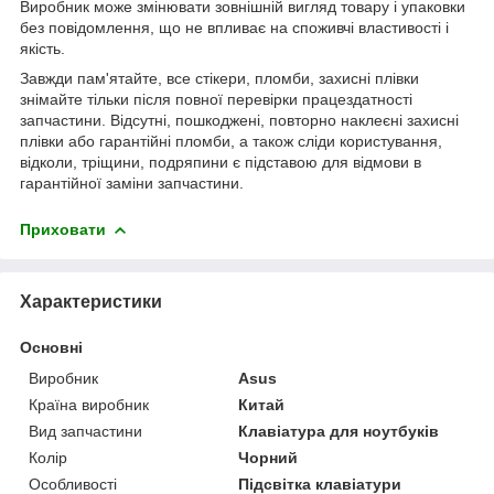
Виробник може змінювати зовнішній вигляд товару і упаковки
без повідомлення, що не впливає на споживчі властивості і
якість.
Завжди пам'ятайте, все стікери, пломби, захисні плівки
знімайте тільки після повної перевірки працездатності
запчастини. Відсутні, пошкоджені, повторно наклеєні захисні
плівки або гарантійні пломби, а також сліди користування,
відколи, тріщини, подряпини є підставою для відмови в
гарантійної заміни запчастини.
Приховати
Характеристики
Основні
Виробник
Asus
Країна виробник
Китай
Вид запчастини
Клавіатура для ноутбуків
Колір
Чорний
Особливості
Підсвітка клавіатури