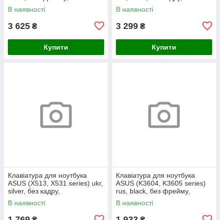
підсвічування клавіш
підсвічування клавіш (RGB 4)
В наявності
В наявності
3 625
3 299
₴
₴
Купити
Купити
Клавіатура для ноутбука
Клавіатура для ноутбука
ASUS (X513, X531 series) ukr,
ASUS (K3604, K3605 series)
silver, без кадру,
rus, black, без фрейму,
підсвічування клавіш
підсвічування клавіш
В наявності
В наявності
1 769
1 933
₴
₴