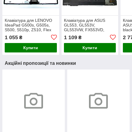
Клавіатура для LENOVO
Клавіатура для ASUS
Клав
IdeaPad G500s, G505s,
GL553, GL553V,
ASUS
S500, S510p, Z510, Flex
GL553VW, FX553VD,
blac
15, 15D (RU Black з
ZX553VD, ZX53V, FX53VD,
підс
1 055
1 109
2 7
₴
₴
рамкою Silver і підсвіткою)
FX753VD, FZ53V (RU
(ори
Black без рамки з
Купити
Купити
підсвіткою).
Акційні пропозиції та новинки