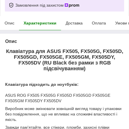
Замовлення під захистом
Опис
Характеристики
Доставка
Оплата
Умови 
Опис
Клавіатура для ASUS FX505, FX505G, FX505D,
FX505GD, FX505GE, FX505GM, FX505DY,
FX505DV (RU Black без рамки з RGB
підсвічуванням)
Клавіатура підходить до ноутбуків:
ASUS ROG FX505 FX505G FX505D FX505GD FX505GE
FX505GM FX505DY FX505DV
Виробник може змінювати зовнішній вигляд товару і упаковки
без повідомлення, що не впливає на споживчі властивості і
якість.
Завжди пам'ятайте, все стікери, пломби, захисні плівки