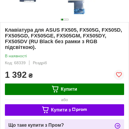
Клавіатура для ASUS FX505, FX505G, FX505D,
FX505GD, FX505GE, FX505GM, FX505DY,
FX505DV (RU Black без рамки з RGB
підсвіткою).
В наявності
Код: 68339
Роздріб
1 392
₴
Купити
або
Купити з
Що таке купити з Пром?