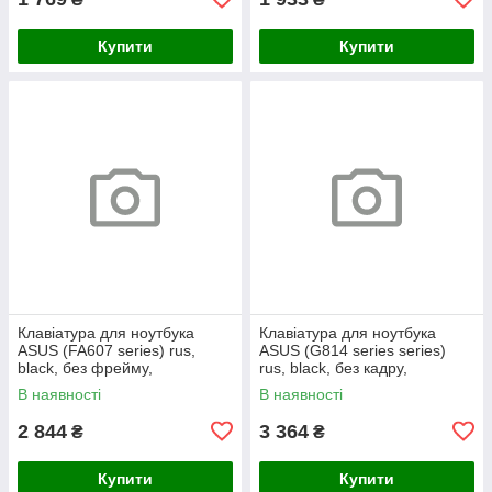
Купити
Купити
Клавіатура для ноутбука
Клавіатура для ноутбука
ASUS (FA607 series) rus,
ASUS (G814 series series)
black, без фрейму,
rus, black, без кадру,
підсвічування клавіш (RGB)
підсвічування клавіш (RGB 4)
В наявності
В наявності
2 844
3 364
₴
₴
Купити
Купити