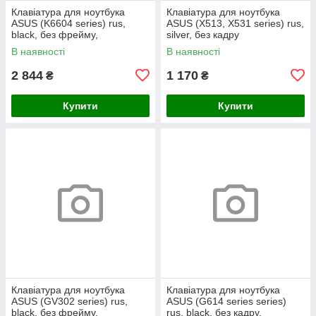
Клавіатура для ноутбука
Клавіатура для ноутбука
ASUS (K6604 series) rus,
ASUS (X513, X531 series) rus,
black, без фрейму,
silver, без кадру
підсвічування клавіш (Red
В наявності
В наявності
Esc)
2 844
1 170
₴
₴
Купити
Купити
Клавіатура для ноутбука
Клавіатура для ноутбука
ASUS (GV302 series) rus,
ASUS (G614 series series)
black, без фрейму,
rus, black, без кадру,