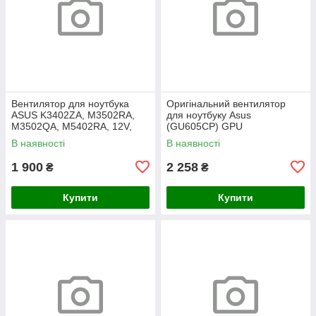
Вентилятор для ноутбука
Оригінальний вентилятор
ASUS K3402ZA, M3502RA,
для ноутбуку Asus
M3502QA, M5402RA, 12V,
(GU605CP) GPU
(13NB0XW0T01011) (Кулер)
В наявності
В наявності
1 900
2 258
₴
₴
Купити
Купити