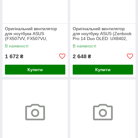
Оригінальний вентилятор
Оригінальний вентилятор
для ноутбука ASUS
для ноутбуку ASUS (Zenbook
(FX507VV, FX507VU,
Pro 14 Duo OLED: UX8402,
FX507ZC), СPU, 5V
UX8402ZA UX8402ZE) GPU,
В наявності
В наявності
12V
1 672
2 648
₴
₴
Купити
Купити