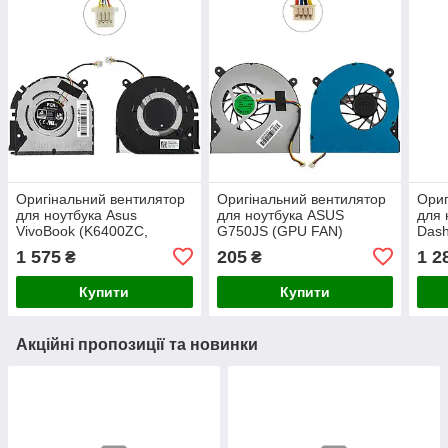
Оригінальний вентилятор
Оригінальний вентилятор
Ориг
для ноутбука Asus
для ноутбука ASUS
для 
VivoBook (K6400ZC,
G750JS (GPU FAN)
Das
M3401QA, M3401QC) CPU
(13NB04M1P01011)
FX5
1 575
205
1 2
₴
₴
FAN
(Кулер)
(13
(Кул
Купити
Купити
Акційні пропозиції та новинки