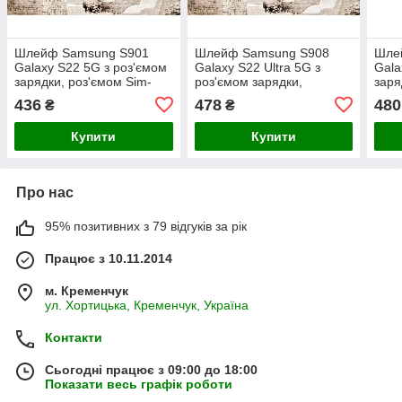
Шлейф Samsung S901
Шлейф Samsung S908
Шле
Galaxy S22 5G з роз'ємом
Galaxy S22 Ultra 5G з
Gala
зарядки, роз'ємом Sim-
роз'ємом зарядки,
заря
карти, мікрофоном
роз'ємом Sim- карти
ОРИ
436
478
480
₴
₴
Купити
Купити
Про нас
95% позитивних з 79 відгуків за рік
Працює з 10.11.2014
м. Кременчук
ул. Хортицька, Кременчук, Україна
Контакти
Сьогодні працює з 09:00 до 18:00
Показати весь графік роботи