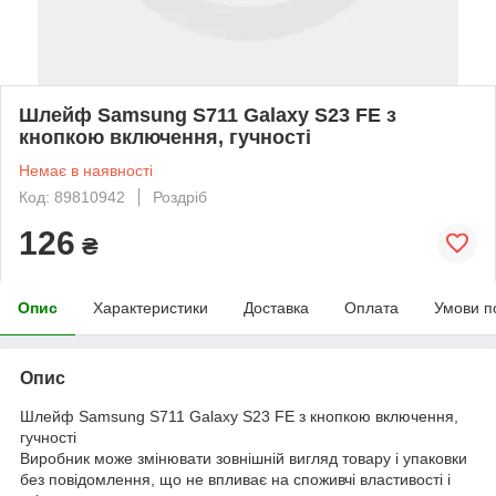
Шлейф Samsung S711 Galaxy S23 FE з
кнопкою включення, гучності
Немає в наявності
Код: 89810942
Роздріб
126
₴
Опис
Характеристики
Доставка
Оплата
Умови п
Опис
Шлейф Samsung S711 Galaxy S23 FE з кнопкою включення,
гучності
Виробник може змінювати зовнішній вигляд товару і упаковки
без повідомлення, що не впливає на споживчі властивості і