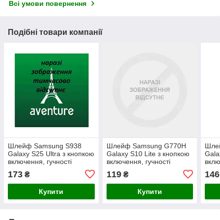
Всі умови повернення
Подібні товари компанії
Шлейф Samsung S938
Шлейф Samsung G770H
Шле
Galaxy S25 Ultra з кнопкою
Galaxy S10 Lite з кнопкою
Gala
включення, гучності
включення, гучності
вклю
173
119
146
₴
₴
Купити
Купити