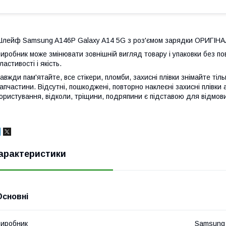
лейф Samsung A146P Galaxy A14 5G з роз'ємом зарядки ОРИГІНА
иробник може змінювати зовнішній вигляд товару і упаковки без по
ластивості і якість.
авжди пам'ятайте, все стікери, пломби, захисні плівки знімайте тіл
апчастини. Відсутні, пошкоджені, повторно наклеєні захисні плівки 
ористування, відколи, тріщини, подряпини є підставою для відмови
арактеристики
Основні
иробник
Samsung