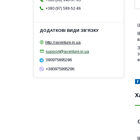
+380 (66) 943-37-65
+380 (97) 589-52-86
Ш
В
в
http://aventure.in.ua
З
support@aventure.in.ua
з
к
380975895286
+380975895286
Х
В