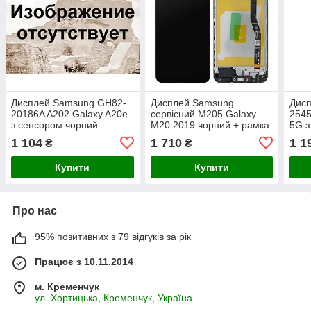
Дисплей Samsung GH82-
Дисплей Samsung
Дис
20186A A202 Galaxy A20e
сервісний M205 Galaxy
2545
з сенсором чорний
M20 2019 чорний + рамка
5G з
сервісний + рамка*
GH82-18682A
серв
1 104
1 710
1 1
₴
₴
Купити
Купити
Про нас
95% позитивних з 79 відгуків за рік
Працює з 10.11.2014
м. Кременчук
ул. Хортицька, Кременчук, Україна