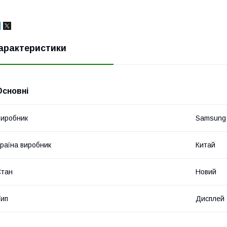
арактеристики
Основні
иробник
Samsung
раїна виробник
Китай
Стан
Новий
ип
Дисплей