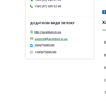
+380 (66) 943-37-65
+380 (97) 589-52-86
Х
http://aventure.in.ua
support@aventure.in.ua
380975895286
+380975895286
В
К
Т