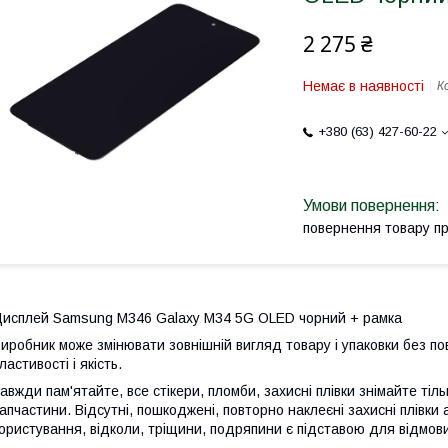
2 275 ₴
Немає в наявності
К
+380 (63) 427-60-22
повернення товару п
исплей Samsung M346 Galaxy M34 5G OLED чорний + рамка
иробник може змінювати зовнішній вигляд товару і упаковки без по
ластивості і якість.
авжди пам'ятайте, все стікери, пломби, захисні плівки знімайте тіл
апчастини. Відсутні, пошкоджені, повторно наклеєні захисні плівки 
ористування, відколи, тріщини, подряпини є підставою для відмови