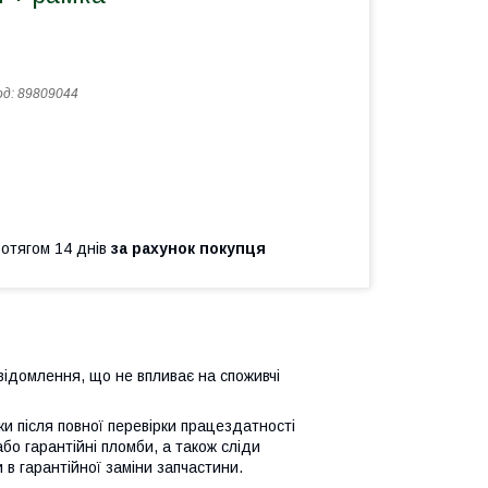
од:
89809044
ротягом 14 днів
за рахунок покупця
відомлення, що не впливає на споживчі
ьки після повної перевірки працездатності
або гарантійні пломби, а також сліди
 в гарантійної заміни запчастини.