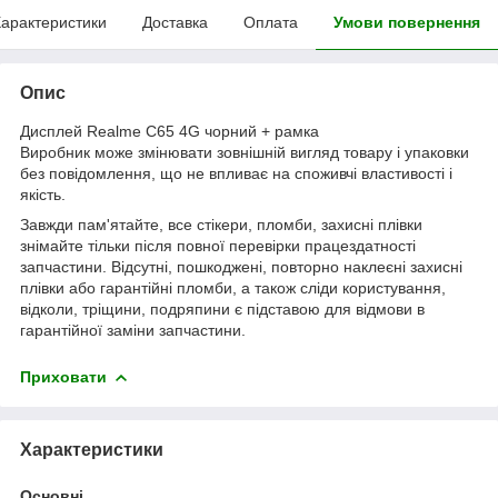
арактеристики
Доставка
Оплата
Умови повернення
Опис
Дисплей Realme C65 4G чорний + рамка
Виробник може змінювати зовнішній вигляд товару і упаковки
без повідомлення, що не впливає на споживчі властивості і
якість.
Завжди пам'ятайте, все стікери, пломби, захисні плівки
знімайте тільки після повної перевірки працездатності
запчастини. Відсутні, пошкоджені, повторно наклеєні захисні
плівки або гарантійні пломби, а також сліди користування,
відколи, тріщини, подряпини є підставою для відмови в
гарантійної заміни запчастини.
Приховати
Характеристики
Основні