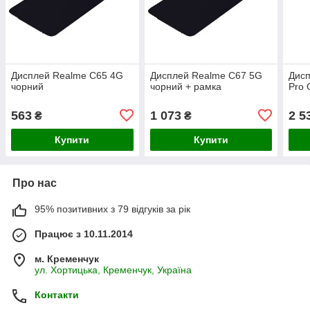
Дисплей Realme C65 4G
Дисплей Realme C67 5G
Дисп
чорний
чорний + рамка
Pro 
563
1 073
2 5
₴
₴
Купити
Купити
Про нас
95% позитивних з 79 відгуків за рік
Працює з 10.11.2014
м. Кременчук
ул. Хортицька, Кременчук, Україна
Контакти