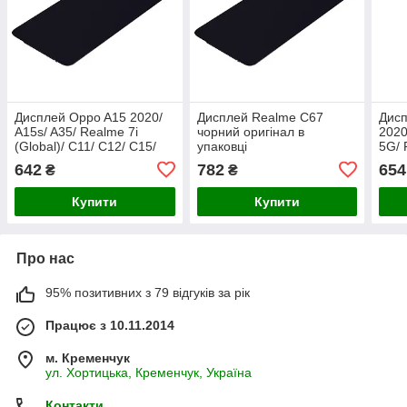
Дисплей Oppo A15 2020/
Дисплей Realme C67
Дисп
A15s/ A35/ Realme 7i
чорний оригінал в
2020
(Global)/ C11/ C12/ C15/
упаковці
5G/ 
Narzo 30A чорний
OneP
642
782
654
₴
₴
оригінал в упаков
ориг
Купити
Купити
Про нас
95% позитивних з 79 відгуків за рік
Працює з 10.11.2014
м. Кременчук
ул. Хортицька, Кременчук, Україна
Контакти