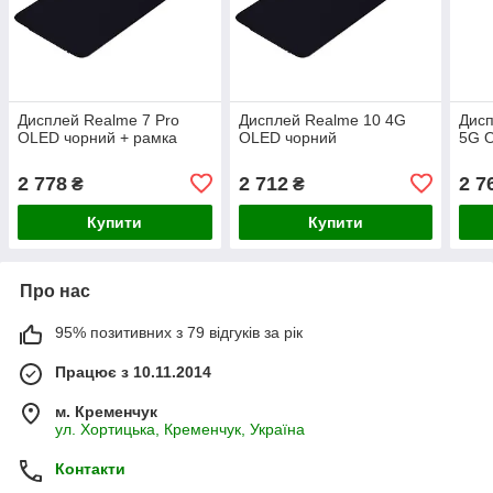
Дисплей Realme 7 Pro
Дисплей Realme 10 4G
Дисп
OLED чорний + рамка
OLED чорний
5G O
2 778
2 712
2 7
₴
₴
Купити
Купити
Про нас
95% позитивних з 79 відгуків за рік
Працює з 10.11.2014
м. Кременчук
ул. Хортицька, Кременчук, Україна
Контакти