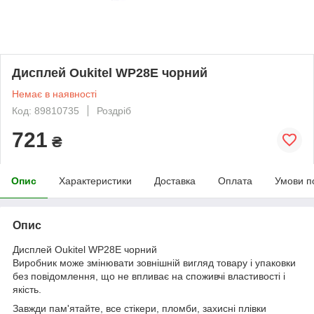
Дисплей Oukitel WP28E чорний
Немає в наявності
Код: 89810735
Роздріб
721
₴
Опис
Характеристики
Доставка
Оплата
Умови п
Опис
Дисплей Oukitel WP28E чорний
Виробник може змінювати зовнішній вигляд товару і упаковки
без повідомлення, що не впливає на споживчі властивості і
якість.
Завжди пам'ятайте, все стікери, пломби, захисні плівки