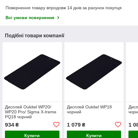
Повернення товару впродовж 14 днів за рахунок покупця
Всі умови повернення
Подібні товари компанії
Дисплей Oukitel WP20/
Дисплей Oukitel WP18
Дисп
WP20 Pro/ Sigma X-treme
чорний
чор
PQ18 чорний
934
1 079
1 0
₴
₴
Купити
Купити