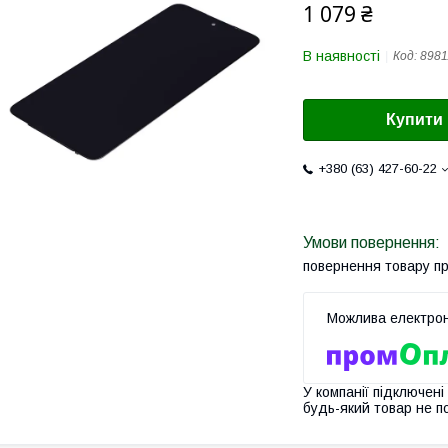
1 079 ₴
В наявності
Код:
8981
Купити
+380 (63) 427-60-22
повернення товару п
У компанії підключені
будь-який товар не п