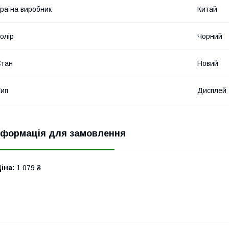
раїна виробник
Китай
олір
Чорний
Стан
Новий
ип
Дисплей
нформація для замовлення
іна:
1 079 ₴