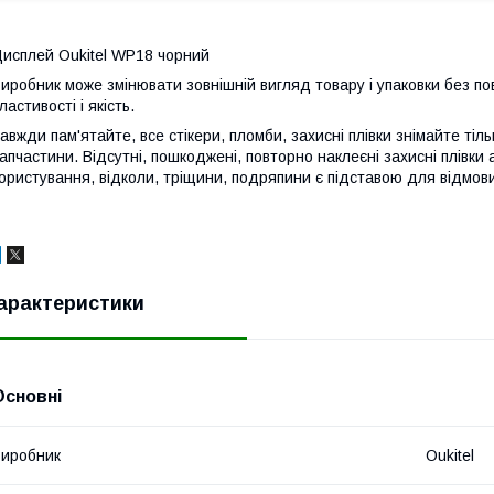
исплей Oukitel WP18 чорний
иробник може змінювати зовнішній вигляд товару і упаковки без по
ластивості і якість.
авжди пам'ятайте, все стікери, пломби, захисні плівки знімайте тіл
апчастини. Відсутні, пошкоджені, повторно наклеєні захисні плівки 
ористування, відколи, тріщини, подряпини є підставою для відмови
арактеристики
Основні
иробник
Oukitel