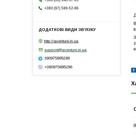
+380 (66) 943-37-65
+380 (97) 589-52-86
Д
В
в
З
http://aventure.in.ua
з
к
support@aventure.in.ua
380975895286
+380975895286
Х
В