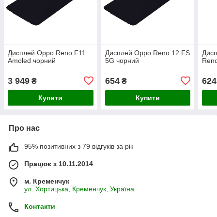
Дисплей Oppo Reno F11
Дисплей Oppo Reno 12 FS
Дисп
Amoled чорний
5G чорний
Reno
3 949
654
624
₴
₴
Купити
Купити
Про нас
95% позитивних з 79 відгуків за рік
Працює з 10.11.2014
м. Кременчук
ул. Хортицька, Кременчук, Україна
Контакти