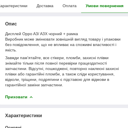
арактеристики
Доставка
Оплата
Умови повернення
Опис
Дисплей Oppo A3/ A3X чорний + рамка
Виробник може змінювати зовнішній вигляд товару і упаковки
без повідомлення, що не впливає на споживчі властивості і
якість.
Завжди пам'ятайте, все стікери, пломби, захисні плівки
знімайте тільки після повної перевірки працездатності
запчастини. Відсутні, пошкоджені, повторно наклеєні захисні
плівки або гарантійні пломби, а також сліди користування,
відколи, тріщини, подряпини є підставою для відмови в
гарантійної заміни запчастини.
Приховати
Характеристики
Основні