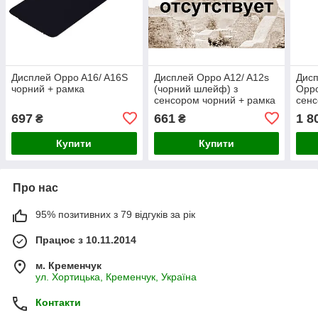
Дисплей Oppo A16/ A16S
Дисплей Oppo A12/ A12s
Дисп
чорний + рамка
(чорний шлейф) з
Oppo
сенсором чорний + рамка
сенс
697
661
1 8
₴
₴
Купити
Купити
Про нас
95% позитивних з 79 відгуків за рік
Працює з 10.11.2014
м. Кременчук
ул. Хортицька, Кременчук, Україна
Контакти