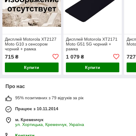
Дисплей Motorola XT2127
Дисплей Motorola XT2171
Дисп
Moto G10 з сенсором
Moto G51 5G чорний +
Moto
чорний + рамка
рамка
715
1 079
727
₴
₴
Купити
Купити
Про нас
95% позитивних з 79 відгуків за рік
Працює з 10.11.2014
м. Кременчук
ул. Хортицька, Кременчук, Україна
Контакти