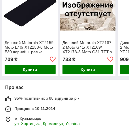
Дисплей Motorola XT2159
Дисплей Motorola XT2167-
Дисп
Moto E40/ XT2158-6 Moto
2 Moto G41/ XT2169/
2 Mo
E30 чорний + рамка
XT2173-3 Moto G31 TFT з
XT21
сенсором чорний
чорн
709
733
909
₴
₴
Купити
Купити
Про нас
95% позитивних з 88 відгуків за рік
Працює з 10.11.2014
м. Кременчук
ул. Хортицька, Кременчук, Україна