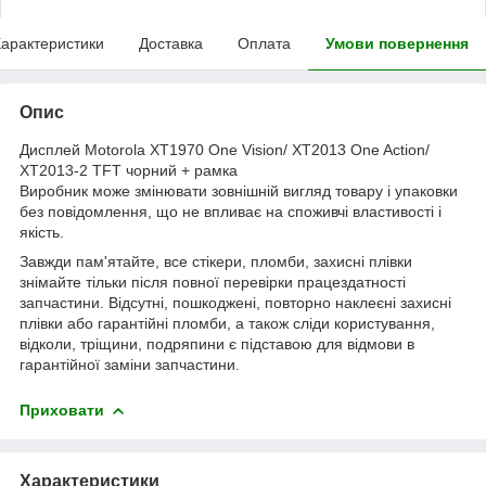
арактеристики
Доставка
Оплата
Умови повернення
Опис
Дисплей Motorola XT1970 One Vision/ XT2013 One Action/
XT2013-2 TFT чорний + рамка
Виробник може змінювати зовнішній вигляд товару і упаковки
без повідомлення, що не впливає на споживчі властивості і
якість.
Завжди пам'ятайте, все стікери, пломби, захисні плівки
знімайте тільки після повної перевірки працездатності
запчастини. Відсутні, пошкоджені, повторно наклеєні захисні
плівки або гарантійні пломби, а також сліди користування,
відколи, тріщини, подряпини є підставою для відмови в
гарантійної заміни запчастини.
Приховати
Характеристики