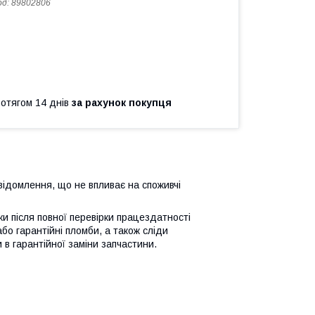
од:
89802806
ротягом 14 днів
за рахунок покупця
відомлення, що не впливає на споживчі
ьки після повної перевірки працездатності
або гарантійні пломби, а також сліди
 в гарантійної заміни запчастини.