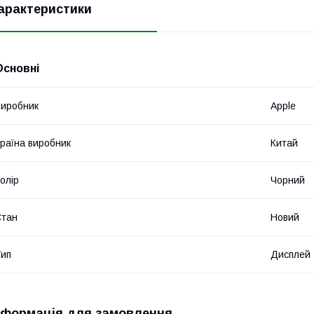
арактеристики
Основні
иробник
Apple
раїна виробник
Китай
олір
Чорний
Стан
Новий
ип
Дисплей
нформація для замовлення