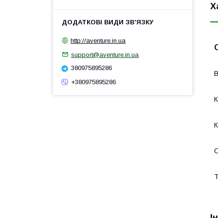
Х
http://aventure.in.ua
support@aventure.in.ua
380975895286
В
+380975895286
К
К
Т
І