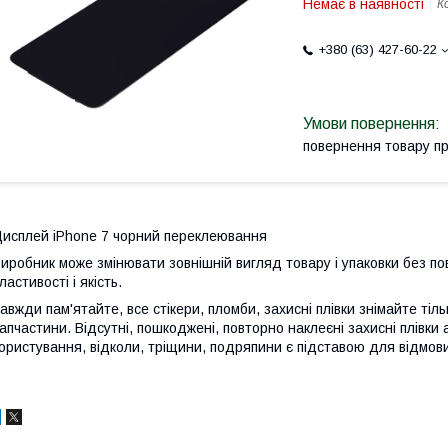
Немає в наявності
К
+380 (63) 427-60-22
повернення товару п
исплей iPhone 7 чорний переклеювання
иробник може змінювати зовнішній вигляд товару і упаковки без по
ластивості і якість.
авжди пам'ятайте, все стікери, пломби, захисні плівки знімайте тіл
апчастини. Відсутні, пошкоджені, повторно наклеєні захисні плівки 
ористування, відколи, тріщини, подряпини є підставою для відмови