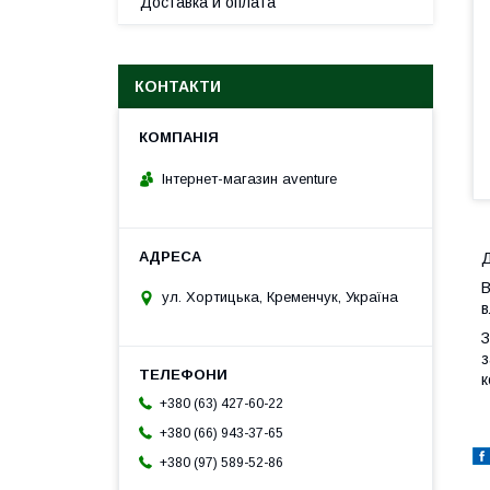
Доставка и оплата
КОНТАКТИ
Інтернет-магазин aventure
Д
В
ул. Хортицька, Кременчук, Україна
в
З
з
к
+380 (63) 427-60-22
+380 (66) 943-37-65
+380 (97) 589-52-86