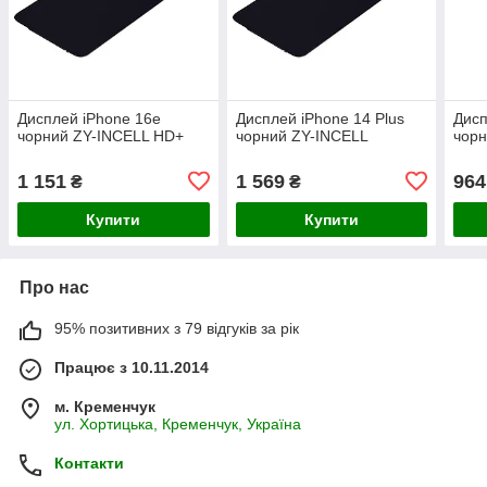
Дисплей iPhone 16e
Дисплей iPhone 14 Plus
Дисп
чорний ZY-INCELL HD+
чорний ZY-INCELL
чорн
1 151
1 569
964
₴
₴
Купити
Купити
Про нас
95% позитивних з 79 відгуків за рік
Працює з 10.11.2014
м. Кременчук
ул. Хортицька, Кременчук, Україна
Контакти