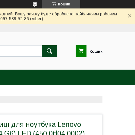
Кошик
вихідний. Вашу заявку буде оброблено найближчим робочим
97-589-52-86 (Viber)
Кошик
ці для ноутбука Lenovo
4 G6) LED (450.0tf04.0002)