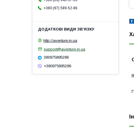
+380 (66) 943-37-65
+380 (97) 589-52-86
Х
http://aventure.in.ua
support@aventure.in.ua
380975895286
+380975895286
В
П
І