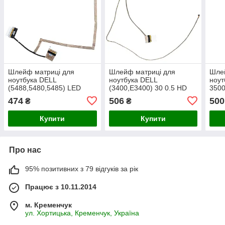
Шлейф матриці для
Шлейф матриці для
Шле
ноутбука DELL
ноутбука DELL
ноут
(5488,5480,5485) LED
(3400,E3400) 30 0.5 HD
3500
(450.0F701.0021)
(450.0FV02.0011)
(450
474
506
500
₴
₴
Купити
Купити
Про нас
95% позитивних з 79 відгуків за рік
Працює з 10.11.2014
м. Кременчук
ул. Хортицька, Кременчук, Україна