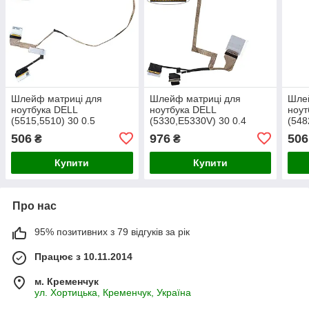
Шлейф матриці для
Шлейф матриці для
Шле
ноутбука DELL
ноутбука DELL
ноут
(5515,5510) 30 0.5
(5330,E5330V) 30 0.4
(548
(450.0MZ01.0002)
(450.0PE01.0001)
(450
506
976
506
₴
₴
Купити
Купити
Про нас
95% позитивних з 79 відгуків за рік
Працює з 10.11.2014
м. Кременчук
ул. Хортицька, Кременчук, Україна