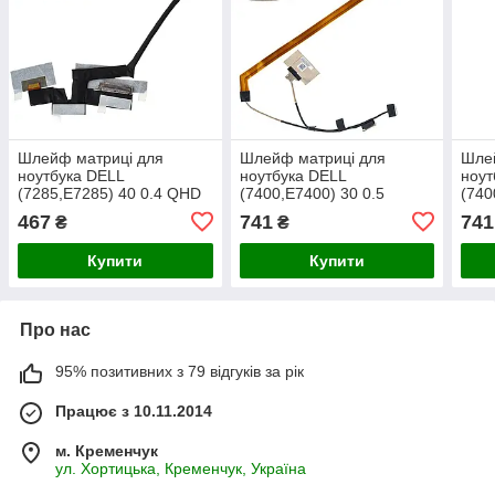
Шлейф матриці для
Шлейф матриці для
Шле
ноутбука DELL
ноутбука DELL
ноут
(7285,E7285) 40 0.4 QHD
(7400,E7400) 30 0.5
(740
(DC02C00FA10)
(DC02c00jo00)
(DC
467
741
741
₴
₴
Купити
Купити
Про нас
95% позитивних з 79 відгуків за рік
Працює з 10.11.2014
м. Кременчук
ул. Хортицька, Кременчук, Україна