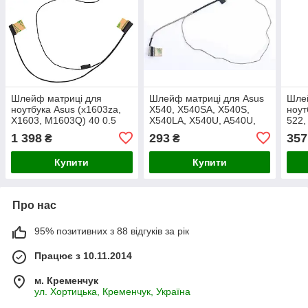
Шлейф матриці для
Шлейф матриці для Asus
Шле
ноутбука Asus (x1603za,
X540, X540SA, X540S,
ноут
X1603, M1603Q) 40 0.5
X540LA, X540U, A540U,
522,
OLED (DD0XJILC100)
X540UP, R540U
532G
1 398
293
357
₴
₴
(DD0XKALC020) LCD
(DD
кабель
Купити
Купити
Про нас
95% позитивних з 88 відгуків за рік
Працює з 10.11.2014
м. Кременчук
ул. Хортицька, Кременчук, Україна