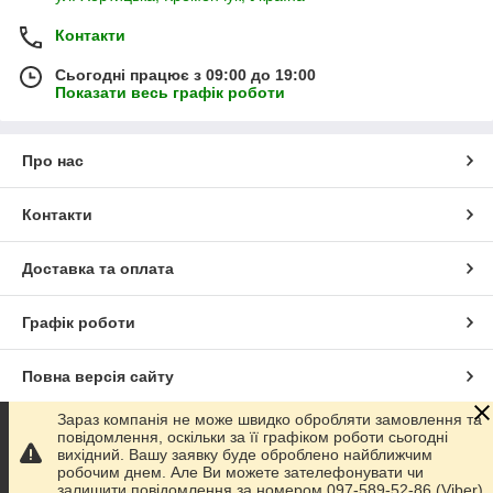
Контакти
Сьогодні працює з 09:00 до 19:00
Показати весь графік роботи
Про нас
Контакти
Доставка та оплата
Графік роботи
Повна версія сайту
Зараз компанія не може швидко обробляти замовлення та
Сайт створено на маркетплейсі
Prom.ua
повідомлення, оскільки за її графіком роботи сьогодні
вихідний. Вашу заявку буде оброблено найближчим
робочим днем. Але Ви можете зателефонувати чи
Політика конфіденційності
залишити повідомлення за номером 097-589-52-86 (Viber)