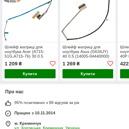
Шлейф матриці для
Шлейф матриці для
Шле
ноутбука Acer (A715-
ноутбука Asus (G634JY)
ноут
51G,A715-76) 30 0.5
40 0.5 (14005-04440000)
40P 
(50.QGCN7.006)
1 209
1 269
422
₴
₴
Купити
Купити
Про нас
95% позитивних з 88 відгуків за рік
Працює з 10.11.2014
м. Кременчук
ул. Хортицька, Кременчук, Україна