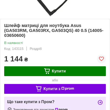
Шлейф матриці для ноутбука Asus
(GA503RM, GA503RX, GA503QS) 40 0.5 (14005-
03650600)
В наявності
Код: 143115
Роздріб
1 144
₴
Купити
або
Купити з
Що таке купити з Пром?
Замовлення під захистом