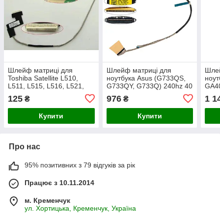
Шлейф матриці для
Шлейф матриці для
Шле
Toshiba Satellite L510,
ноутбука Asus (G733QS,
ноут
L511, L515, L516, L521,
G733QY, G733Q) 240hz 40
GA4
L522, L523, L525, L526,
0.5 (6017b1706801)
GA40
125
976
1 1
₴
₴
L532, L535, L538
(601
(6017B0194701)
Купити
Купити
Про нас
95% позитивних з 79 відгуків за рік
Працює з 10.11.2014
м. Кременчук
ул. Хортицька, Кременчук, Україна