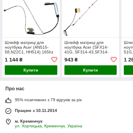
Шлейф матриці для
Шлейф матриці для
Шле
ноутбука Acer (AN515-
ноутбука Acer (SFX14-
ноут
58,N22C1, HH514) 165hz
41G, SF314-43,SF314-
51G,
40 0.5 165hz
511) 30 0.5
30 0
1 144
943
1 2
₴
₴
(DC02C00WX00)
(DC02003UP00)
Купити
Купити
Про нас
95% позитивних з 79 відгуків за рік
Працює з 10.11.2014
м. Кременчук
ул. Хортицька, Кременчук, Україна