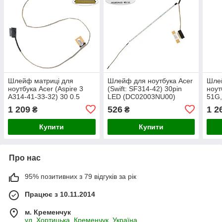
Шлейф матриці для
Шлейф для ноутбука Acer
Шле
ноутбука Acer (Aspire 3
(Swift: SF314-42) 30pin
ноут
A314-41-33-32) 30 0.5
LED (DC02003NU00)
51G,
(450.0FT02.0001)
30 0
1 209
526
1 2
₴
₴
Купити
Купити
Про нас
95% позитивних з 79 відгуків за рік
Працює з 10.11.2014
м. Кременчук
ул. Хортицька, Кременчук, Україна