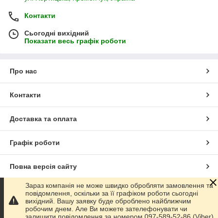
Контакти
Сьогодні вихідний
Показати весь графік роботи
Про нас
Контакти
Доставка та оплата
Графік роботи
Повна версія сайту
Зараз компанія не може швидко обробляти замовлення та
Сайт створено на маркетплейсі
Prom.ua
повідомлення, оскільки за її графіком роботи сьогодні
вихідний. Вашу заявку буде оброблено найближчим
робочим днем. Але Ви можете зателефонувати чи
Політика конфіденційності
залишити повідомлення за номером 097-589-52-86 (Viber)