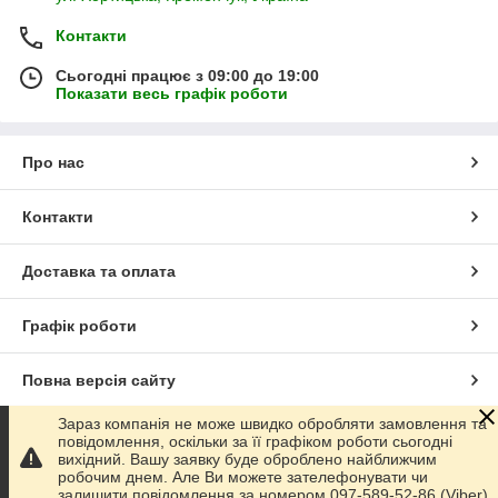
Контакти
Сьогодні працює з 09:00 до 19:00
Показати весь графік роботи
Про нас
Контакти
Доставка та оплата
Графік роботи
Повна версія сайту
Зараз компанія не може швидко обробляти замовлення та
Сайт створено на маркетплейсі
Prom.ua
повідомлення, оскільки за її графіком роботи сьогодні
вихідний. Вашу заявку буде оброблено найближчим
робочим днем. Але Ви можете зателефонувати чи
Політика конфіденційності
залишити повідомлення за номером 097-589-52-86 (Viber)