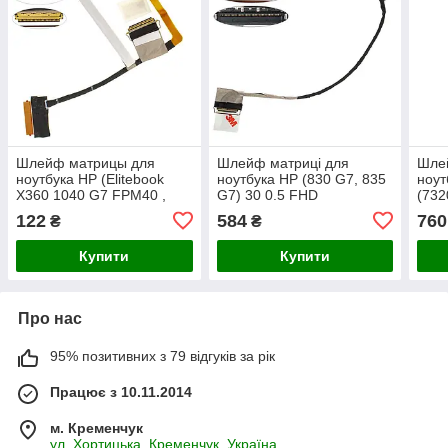
Шлейф матрицы для
Шлейф матриці для
Шле
ноутбука HP (Elitebook
ноутбука HP (830 G7, 835
ноут
X360 1040 G7 FPM40 ,
G7) 30 0.5 FHD
(732
FHD), (dc02c00os00)
(6017b1374901)
0.4
122
584
760
₴
₴
Купити
Купити
Про нас
95% позитивних з 79 відгуків за рік
Працює з 10.11.2014
м. Кременчук
ул. Хортицька, Кременчук, Україна