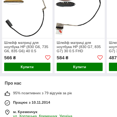
Шлейф матриці для
Шлейф матриці для
Шле
ноутбука НР (830 G6, 735
ноутбука HP (830 G7, 835
ноут
G6, 835 G6) 40 0.5
G7) 30 0.5 FHD
G7) 
(6017b1146701)
(6017b1374901)
(601
566
584
487
₴
₴
Купити
Купити
Про нас
95% позитивних з 79 відгуків за рік
Працює з 10.11.2014
м. Кременчук
ул. Хортицька, Кременчук, Україна