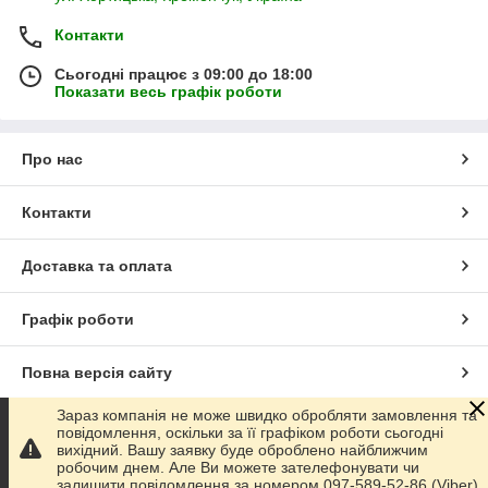
Контакти
Сьогодні працює з 09:00 до 18:00
Показати весь графік роботи
Про нас
Контакти
Доставка та оплата
Графік роботи
Повна версія сайту
Зараз компанія не може швидко обробляти замовлення та
Сайт створено на маркетплейсі
Prom.ua
повідомлення, оскільки за її графіком роботи сьогодні
вихідний. Вашу заявку буде оброблено найближчим
робочим днем. Але Ви можете зателефонувати чи
Політика конфіденційності
залишити повідомлення за номером 097-589-52-86 (Viber)