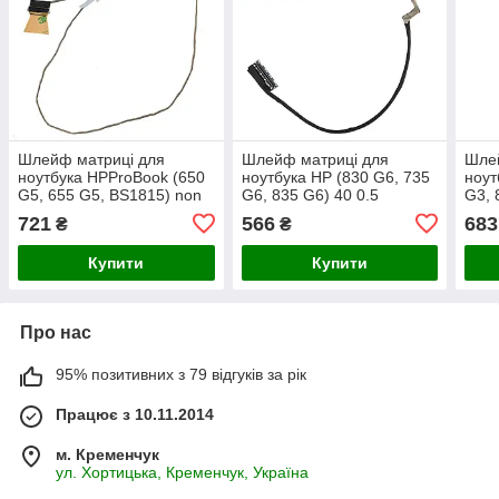
Шлейф матриці для
Шлейф матриці для
Шле
ноутбука НРProBook (650
ноутбука НР (830 G6, 735
ноут
G5, 655 G5, BS1815) non
G6, 835 G6) 40 0.5
G3, 
touch 30 0.5
(6017b1146701)
G3) 
721
566
683
₴
₴
(6017b1221101)
(601
Купити
Купити
Про нас
95% позитивних з 79 відгуків за рік
Працює з 10.11.2014
м. Кременчук
ул. Хортицька, Кременчук, Україна